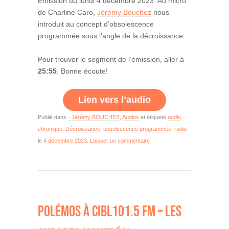
Émission du lundi 4 décembre 2023. Au micro
de Charline Caro,
Jérémy Bouchez
nous
introduit au concept d’obsolescence
programmée sous l’angle de la décroissance.
Pour trouver le segment de l’émission, aller à
25:55
. Bonne écoute!
Lien vers l’audio
Publié dans
· Jérémy BOUCHEZ
,
Audios
et étiqueté
audio
,
chronique
,
Décroissance
,
obsolescence programmée
,
radio
le
4 décembre 2023
.
Laisser un commentaire
POLÉMOS À CIBL101.5 FM – LES