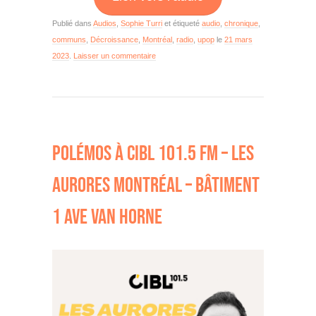
Publié dans
Audios
,
Sophie Turri
et étiqueté
audio
,
chronique
,
communs
,
Décroissance
,
Montréal
,
radio
,
upop
le
21 mars
2023
.
Laisser un commentaire
POLÉMOS À CIBL 101.5 FM – LES
AURORES MONTRÉAL – BÂTIMENT
1 AVE VAN HORNE