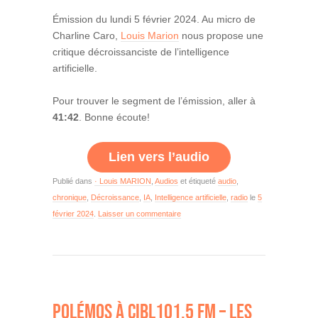
Émission du lundi 5 février 2024. Au micro de
Charline Caro,
Louis Marion
nous propose une
critique décroissanciste de l’intelligence
artificielle.
Pour trouver le segment de l’émission, aller à
41:42
. Bonne écoute!
Lien vers l’audio
Publié dans
· Louis MARION
,
Audios
et étiqueté
audio
,
chronique
,
Décroissance
,
IA
,
Intelligence artificielle
,
radio
le
5
février 2024
.
Laisser un commentaire
POLÉMOS À CIBL101.5 FM – LES