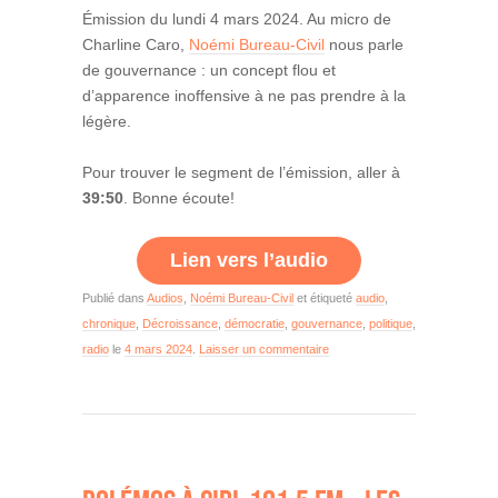
Émission du lundi 4 mars 2024. Au micro de
Charline Caro,
Noémi Bureau-Civil
nous parle
de gouvernance : un concept flou et
d’apparence inoffensive à ne pas prendre à la
légère.
Pour trouver le segment de l’émission, aller à
39:50
. Bonne écoute!
Lien vers l’audio
Publié dans
Audios
,
Noémi Bureau-Civil
et étiqueté
audio
,
chronique
,
Décroissance
,
démocratie
,
gouvernance
,
politique
,
radio
le
4 mars 2024
.
Laisser un commentaire