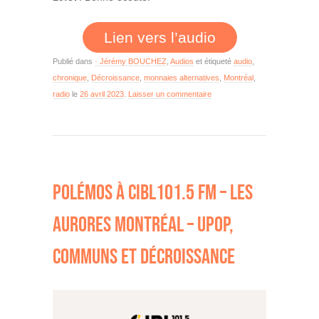
Lien vers l’audio
Publié dans
· Jérémy BOUCHEZ
,
Audios
et étiqueté
audio
,
chronique
,
Décroissance
,
monnaies alternatives
,
Montréal
,
radio
le
26 avril 2023
.
Laisser un commentaire
POLÉMOS À CIBL101.5 FM – LES
AURORES MONTRÉAL – UPOP,
COMMUNS ET DÉCROISSANCE