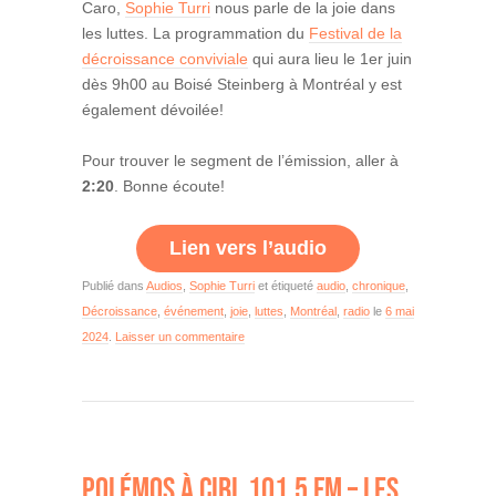
Caro,
Sophie Turri
nous parle de la joie dans
les luttes. La programmation du
Festival de la
décroissance conviviale
qui aura lieu le 1er juin
dès 9h00 au Boisé Steinberg à Montréal y est
également dévoilée!
Pour trouver le segment de l’émission, aller à
2:20
. Bonne écoute!
Lien vers l’audio
Publié dans
Audios
,
Sophie Turri
et étiqueté
audio
,
chronique
,
Décroissance
,
événement
,
joie
,
luttes
,
Montréal
,
radio
le
6 mai
2024
.
Laisser un commentaire
POLÉMOS À CIBL 101.5 FM – LES