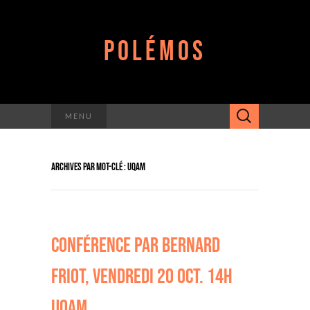
POLÉMOS
Rechercher :
MENU
ARCHIVES PAR MOT-CLÉ : UQAM
CONFÉRENCE PAR BERNARD
FRIOT, VENDREDI 20 OCT. 14H
UQAM