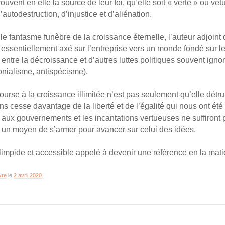
uvent en elle la source de leur foi, qu’elle soit « verte » ou v
autodestruction, d’injustice et d’aliénation.
r le fantasme funèbre de la croissance éternelle, l’auteur adjoint
e essentiellement axé sur l’entreprise vers un monde fondé sur
entre la décroissance et d’autres luttes politiques souvent ign
nialisme, antispécisme).
ourse à la croissance illimitée n’est pas seulement qu’elle détru
s cesse davantage de la liberté et de l’égalité qui nous ont été 
res aux gouvernements et les incantations vertueuses ne suffiront 
ffre un moyen de s’armer pour avancer sur celui des idées.
impide et accessible appelé à devenir une référence en la mati
vre
le
2 avril 2020
.