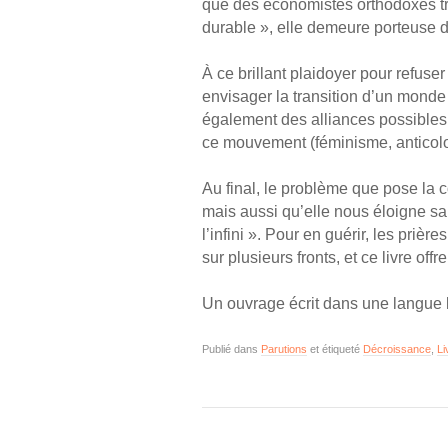
que des économistes orthodoxes tro
durable », elle demeure porteuse d’
À ce brillant plaidoyer pour refuse
envisager la transition d’un mond
également des alliances possibles 
ce mouvement (féminisme, anticolo
Au final, le problème que pose la c
mais aussi qu’elle nous éloigne san
l’infini ». Pour en guérir, les priè
sur plusieurs fronts, et ce livre o
Un ouvrage écrit dans une langue l
Publié dans
Parutions
et étiqueté
Décroissance
,
Li