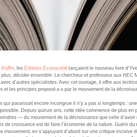
e Raffin
, les
Éditions Écosociété
lançaient le nouveau livre d’Y
er plus, décider ensemble
. Le chercheur et professeur aux HEC M
avec d’autres spécialistes. Avec cet ouvrage, il offre aux lectri
urs et les principes proposé.e.s par le mouvement de la décrois
 qui paraissait encore incongrue il n’y a pas si longtemps : une
possible. Depuis quinze ans, cette idée commence de plus en pl
moindres — du mouvement de la décroissance que celle d’avoir
s de croissance est de faire l’économie de la nature. Guérir du m
e mouvement, en s’appuyant d’abord sur une critique incisive de