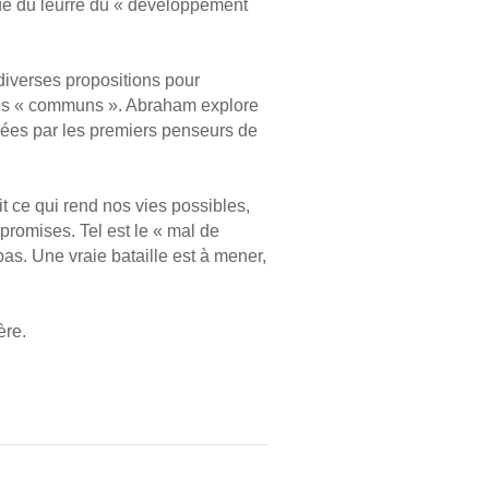
êtue du leurre du « développement
 diverses propositions pour
 les « communs ». Abraham explore
orées par les premiers penseurs de
it ce qui rend nos vies possibles,
promises. Tel est le « mal de
pas. Une vraie bataille est à mener,
ère.