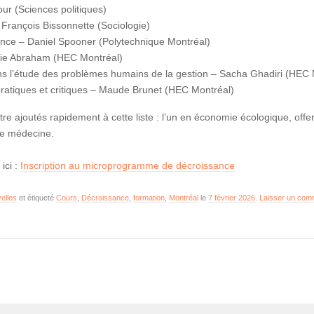
our (Sciences politiques)
 François Bissonnette (Sociologie)
ance – Daniel Spooner (Polytechnique Montréal)
ie Abraham (HEC Montréal)
ans l’étude des problèmes humains de la gestion – Sacha Ghadiri (HEC 
pratiques et critiques – Maude Brunet (HEC Montréal)
re ajoutés rapidement à cette liste : l’un en économie écologique, offer
 de médecine.
ici :
Inscription au microprogramme de décroissance
elles
et étiqueté
Cours
,
Décroissance
,
formation
,
Montréal
le
7 février 2026
.
Laisser un com