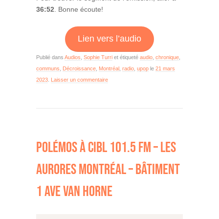
36:52
. Bonne écoute!
Lien vers l’audio
Publié dans
Audios
,
Sophie Turri
et étiqueté
audio
,
chronique
,
communs
,
Décroissance
,
Montréal
,
radio
,
upop
le
21 mars
2023
.
Laisser un commentaire
POLÉMOS À CIBL 101.5 FM – LES
AURORES MONTRÉAL – BÂTIMENT
1 AVE VAN HORNE