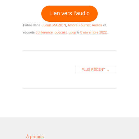
Lien vers l’audio
Publié dans
· Louis MARION
,
Ambre Fourrier
,
Audios
et
étiqueté
conference
,
podcast
,
upop
le
8 novembre 2022
.
PLUS RÉCENT
→
À propos