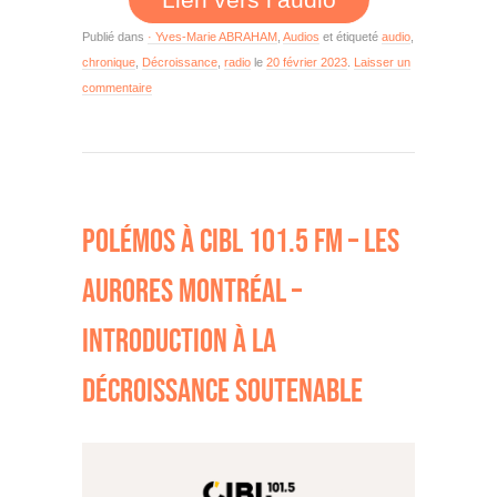
Publié dans
· Yves-Marie ABRAHAM
,
Audios
et étiqueté
audio
,
chronique
,
Décroissance
,
radio
le
20 février 2023
.
Laisser un
commentaire
POLÉMOS À CIBL 101.5 FM – LES
AURORES MONTRÉAL –
INTRODUCTION À LA
DÉCROISSANCE SOUTENABLE