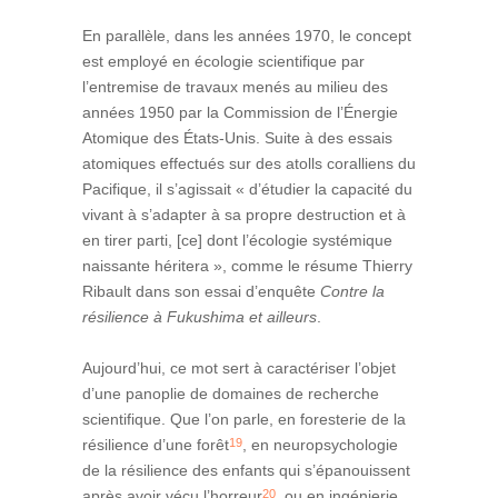
En parallèle, dans les années 1970, le concept
est employé en écologie scientifique par
l’entremise de travaux menés au milieu des
années 1950 par la Commission de l’Énergie
Atomique des États-Unis. Suite à des essais
atomiques effectués sur des atolls coralliens du
Pacifique, il s’agissait « d’étudier la capacité du
vivant à s’adapter à sa propre destruction et à
en tirer parti, [ce] dont l’écologie systémique
naissante héritera », comme le résume Thierry
Ribault dans son essai d’enquête
Contre la
résilience à Fukushima et ailleurs
.
Aujourd’hui, ce mot sert à caractériser l’objet
d’une panoplie de domaines de recherche
scientifique. Que l’on parle, en foresterie de la
19
résilience d’une forêt
, en neuropsychologie
de la résilience des enfants qui s’épanouissent
20
après avoir vécu l’horreur
, ou en ingénierie