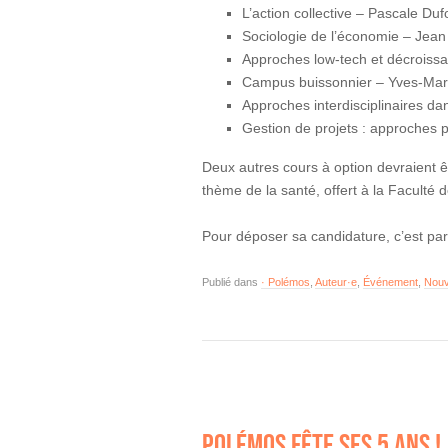
L’action collective – Pascale Duf
Sociologie de l’économie – Jean
Approches low-tech et décroiss
Campus buissonnier – Yves-Mar
Approches interdisciplinaires d
Gestion de projets : approches 
Deux autres cours à option devraient êt
thème de la santé, offert à la Faculté
Pour déposer sa candidature, c’est par 
Publié dans
· Polémos
,
Auteur·e
,
Événement
,
Nouv
POLÉMOS FÊTE SES 5 ANS !