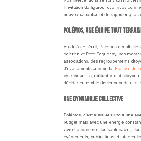
Nos interventions se sont aussi diver
l’invitation de figures reconnues comm
nouveaux publics et de rappeler que la 
Polémos, une équipe tout terrain
Au-delà de l’écrit, Polémos a multipli
Valérien et Petit-Saguenay, nos membre
associations, des regroupements citoyen
d’événements comme le
Festival de l
chercheur·e·s, militant·e·s et citoyen·
décider ensemble deviennent des princ
Une dynamique collective
Polémos, c’est aussi et surtout une av
budget mais avec une énergie constant
vivre de manière plus soutenable, plus
événements, publications et interventio