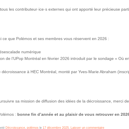
s les contributeur·ice·s externes qui ont apporté leur précieuse partic
oici ce que Polémos et ses membres vous réservent en 2026 :
 désescalade numérique
n de l’UPop Montréal en février 2026 introduit par le sondage « Où en 
décroissance à HEC Montréal, monté par Yves-Marie Abraham (inscri
rsuivre sa mission de diffusion des idées de la décroissance, merci d
Polémos :
bonne fin d’année et au plaisir de vous retrouver en 2026
ueté
Décroissance
,
polémos
le
17 décembre 2025
.
Laisser un commentaire