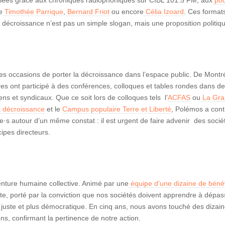
sifiées grâce aux chroniques radiophoniques sur CIBL 101.5 FM, aux
pod
e
Timothée Parrique
,
Bernard Friot
ou encore
Célia Izoard
. Ces format
décroissance n’est pas un simple slogan, mais une proposition politique 
é les occasions de porter la décroissance dans l’espace public. De Mont
s ont participé à des conférences, colloques et tables rondes dans de
s et syndicaux. Que ce soit lors de colloques tels l’
ACFAS
ou
La Gran
a décroissance
et le
Campus populaire Terre et Liberté
, Polémos a cont
ne·s autour d’un même constat : il est urgent de faire advenir des soci
ipes directeurs.
enture humaine collective. Animé par une
équipe d’une dizaine de béné
e, porté par la conviction que nos sociétés doivent apprendre à dépa
 juste et plus démocratique. En cinq ans, nous avons touché des dizai
ns, confirmant la pertinence de notre action.