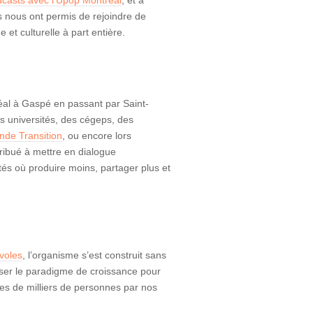
casts avec l’Upop Montréal
, et à
s nous ont permis de rejoindre de
et culturelle à part entière.
réal à Gaspé en passant par Saint-
s universités, des cégeps, des
de Transition
, ou encore lors
ribué à mettre en dialogue
étés où produire moins, partager plus et
voles
, l’organisme s’est construit sans
sser le paradigme de croissance pour
nes de milliers de personnes par nos